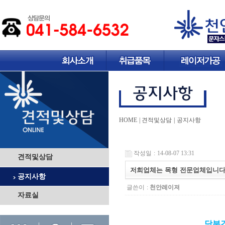
HOME | 견적및상담
| 공지사항
작성일 : 14-08-07 13:31
견적및상담
저희업체는 목형 전문업체입니다
공지사항
글쓴이 :
천안레이져
자료실
당분간